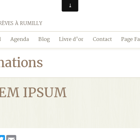
rèves à rumilly
l
Agenda
Blog
Livre d'or
Contact
Page F
mations
EM IPSUM
er
cebook
Twitter
Email